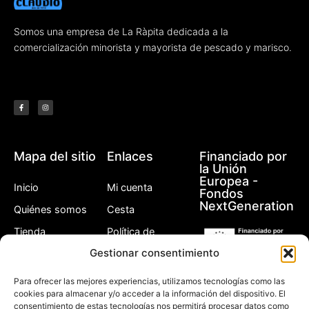
Somos una empresa de La Ràpita dedicada a la
comercialización minorista y mayorista de pescado y marisco.
F
I
a
n
c
s
e
t
b
a
o
g
o
r
k
a
-
m
f
Mapa del sitio
Enlaces
Financiado por
la Unión
Europea -
Inicio
Mi cuenta
Fondos
NextGeneration
Quiénes somos
Cesta
Tienda
Política de
privacidad
Gestionar consentimiento
Otros
Política de
Contacto
devoluciones
Para ofrecer las mejores experiencias, utilizamos tecnologías como las
cookies para almacenar y/o acceder a la información del dispositivo. El
Política de cookies
consentimiento de estas tecnologías nos permitirá procesar datos como