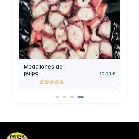
Medallones de
P
pulpo
p
0
€
10,00
€
Valorado
con
0
de
5