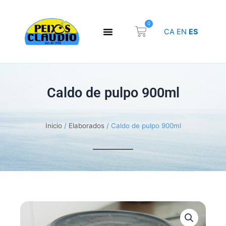
Ir
al
0
Carrito
contenido
CA
EN
ES
Caldo de pulpo 900ml
Inicio
/
Elaborados
/ Caldo de pulpo 900ml