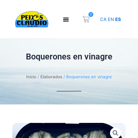
Ir
al
0
Carrito
contenido
CA
EN
ES
Boquerones en vinagre
Inicio
/
Elaborados
/ Boquerones en vinagre