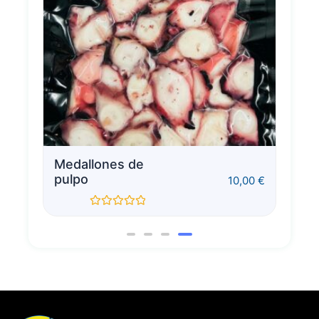
Medallones de
P
pulpo
p
0
€
10,00
€
Valorado
con
0
de
5