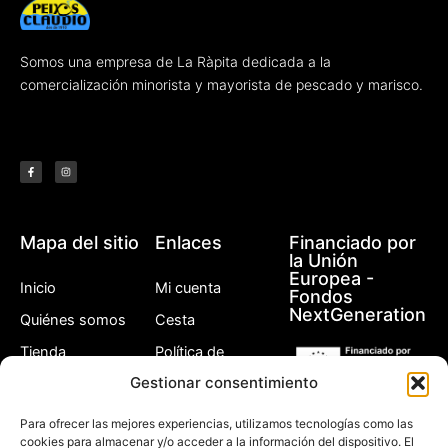
Somos una empresa de La Ràpita dedicada a la
comercialización minorista y mayorista de pescado y marisco.
F
I
a
n
c
s
e
t
b
a
o
g
o
r
k
a
-
m
f
Mapa del sitio
Enlaces
Financiado por
la Unión
Europea -
Inicio
Mi cuenta
Fondos
NextGeneration
Quiénes somos
Cesta
Tienda
Política de
privacidad
Gestionar consentimiento
Otros
Política de
Contacto
devoluciones
Para ofrecer las mejores experiencias, utilizamos tecnologías como las
cookies para almacenar y/o acceder a la información del dispositivo. El