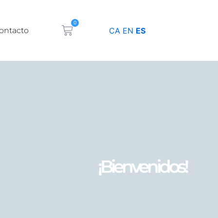
0
Carrito
ontacto
CA
EN
ES
¡Bienvenidos!