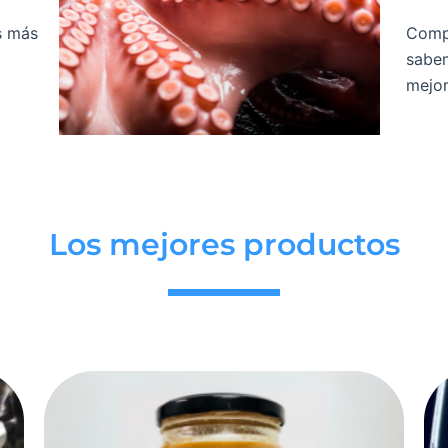
s más
Compr
sabem
mejor
Los mejores productos