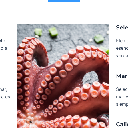
Sel
cto
Elegi
to a
esenc
verda
Mar
mar,
Selec
ra es
mar y
siemp
Cali